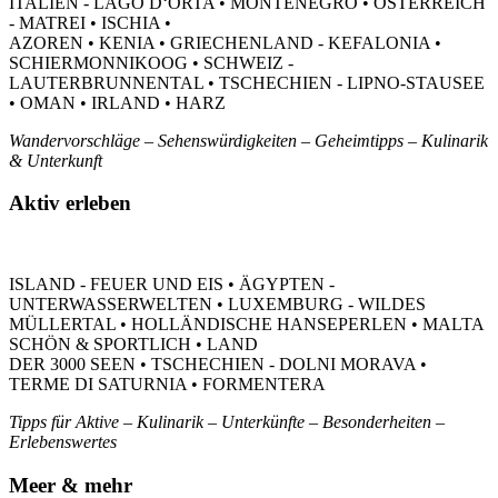
ITALIEN - LAGO D‘ORTA • MONTENEGRO • ÖSTERREICH
- MATREI • ISCHIA •
AZOREN • KENIA • GRIECHENLAND - KEFALONIA •
SCHIERMONNIKOOG • SCHWEIZ -
LAUTERBRUNNENTAL • TSCHECHIEN - LIPNO-STAUSEE
• OMAN • IRLAND • HARZ
Wandervorschläge – Sehenswürdigkeiten – Geheimtipps – Kulinarik
& Unterkunft
Aktiv erleben
ISLAND - FEUER UND EIS • ÄGYPTEN -
UNTERWASSERWELTEN • LUXEMBURG - WILDES
MÜLLERTAL • HOLLÄNDISCHE HANSEPERLEN • MALTA
SCHÖN & SPORTLICH • LAND
DER 3000 SEEN • TSCHECHIEN - DOLNI MORAVA •
TERME DI SATURNIA • FORMENTERA
Tipps für Aktive – Kulinarik – Unterkünfte – Besonderheiten –
Erlebenswertes
Meer & mehr