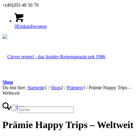
+(49)203 48 50 70
0
Einkaufswagen
Shop
Du bist hier:
Startseite
1
/
Shop
2
/
Prämien
3
/
Prämie Happy Trips –
Weltweit
Home
Prämie Happy Trips – Weltweit