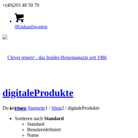
+(49)203 48 50 70
0
Einkaufswagen
digitaleProdukte
Du bist hier:
Startseite
1
/
Shop
2
/
digitaleProdukte
Home
Sortieren nach
Standard
Standard
Benutzerdefiniert
Name