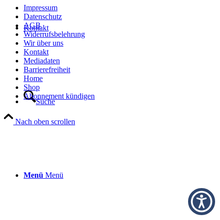
Impressum
Datenschutz
AGB
Kontakt
Widerrufsbelehrung
Wir über uns
Kontakt
Mediadaten
Barrierefreiheit
Home
Shop
Abonnement kündigen
Suche
Nach oben scrollen
Menü
Menü