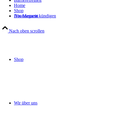
Barrierefreiheit
Home
Shop
Das Magazin
Abonnement kündigen
Nach oben scrollen
Shop
Wir über uns